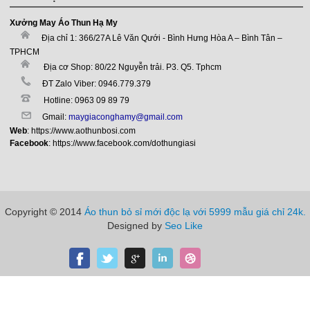
Xưởng May Áo Thun Hạ My
Địa chỉ 1: 366/27A Lê Văn Qưới - Bình Hưng Hòa A – Bình Tân –
TPHCM
Địa cơ Shop: 80/22 Nguyễn trải. P3. Q5. Tphcm
ĐT Zalo Viber: 0946.779.379
Hotline: 0963 09 89 79
Gmail:
maygiaconghamy@gmail.com
Web
:
https://www.aothunbosi.com
Facebook
:
https://www.facebook.com/dothungiasi
Copyright © 2014
Áo thun bỏ sỉ mới độc lạ với 5999 mẫu giá chỉ 24k.
Designed by
Seo Like