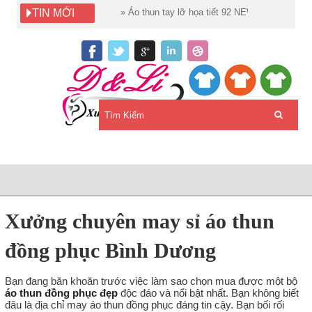
TIN MỚI
»
Áo thun tay lỡ họa tiết 92 NEW YORK Unisex
»
Áo thun t
Xưởng chuyên may sỉ áo thun
đồng phục Bình Dương
Bạn đang băn khoăn trước việc làm sao chọn mua được một bộ
áo thun đồng phục đẹp
độc đáo và nổi bật nhất. Bạn không biết
đâu là địa chỉ may áo thun
đồng phục đáng tin cậy. Bạn bối rối