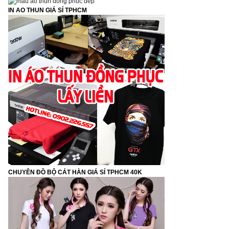
IN AO THUN GIÁ SỈ TPHCM
CHUYÊN ĐỒ BỘ CÁT HÀN GIÁ SỈ TPHCM 40K