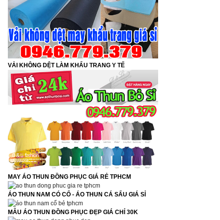
VẢI KHÔNG DỆT LÀM KHẨU TRANG Y TẾ
MAY ÁO THUN ĐỒNG PHỤC GIÁ RẺ TPHCM
ÁO THUN NAM CÓ CỔ - ÁO THUN CÁ SẤU GIÁ SỈ
MẪU ÁO THUN ĐỒNG PHỤC ĐẸP GIÁ CHỈ 30K