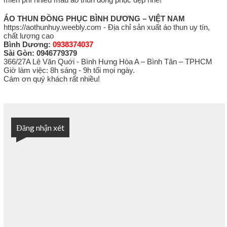
ÁO THUN ĐỒNG PHỤC BÌNH DƯƠNG – VIỆT NAM
https://aothunhuy.weebly.com - Địa chỉ sản xuất áo thun uy tín,
chất lượng cao
Bình Dương:
0938374037
Sài Gòn: 0946779379
366/27A Lê Văn Quới - Bình Hưng Hòa A – Bình Tân – TPHCM
Giờ làm việc: 8h sáng - 9h tối mọi ngày.
Cám ơn quý khách rất nhiều!
Đăng nhận xét