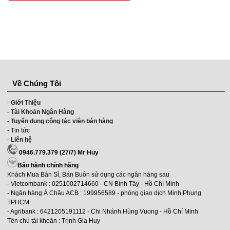
Về Chúng Tôi
-
Giới Thiệu
-
Tài Khoản Ngân Hàng
-
Tuyển dụng cộng tác viên bán hàng
- Tin tức
-
Liên hệ
0946.779.379 (27/7) Mr Huy
Bảo hành chính hãng
Khách Mua Bán Sỉ, Bán Buôn sử dụng các ngân hàng sau
- Vietcombank
: 0251002714660 - CN Bình Tây - Hồ Chí Minh
- Ngân hàng Á Châu ACB :
199956589 - phòng giao dịch Minh Phụng
TPHCM
- Agribank
: 6421205191112 - Chi Nhánh Hùng Vuong - Hồ Chí Minh
Tên chủ tài khoản : Trịnh Gia Huy