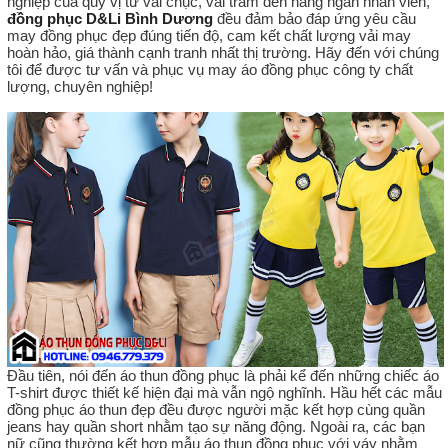
nghiệp của quý vị từ vài chục, vài trăm đến hàng ngàn nhân viên,
đồng phục D&Li Bình Dương
đều đảm bảo đáp ứng yêu cầu
may đồng phục đẹp đúng tiến độ, cam kết chất lượng vải may
hoàn hảo, giá thành cạnh tranh nhất thị trường. Hãy đến với chúng
tôi để được tư vấn và phục vụ may áo đồng phục công ty chất
lượng, chuyên nghiệp!
Đầu tiên, nói đến áo thun đồng phục là phải kể đến những chiếc áo
T-shirt được thiết kế hiện đại mà vẫn ngộ nghĩnh. Hầu hết các mẫu
đồng phục áo thun đẹp đều được người mặc kết hợp cùng quần
jeans hay quần short nhằm tạo sự năng động. Ngoài ra, các bạn
nữ cũng thường kết hợp mẫu áo thun đồng phục với váy nhằm