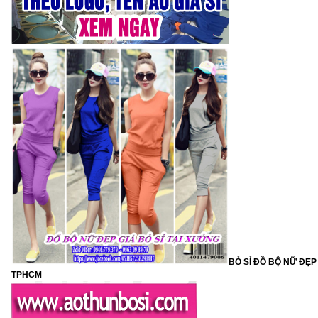
BỎ SỈ ĐỒ BỘ NỮ ĐẸP
TPHCM