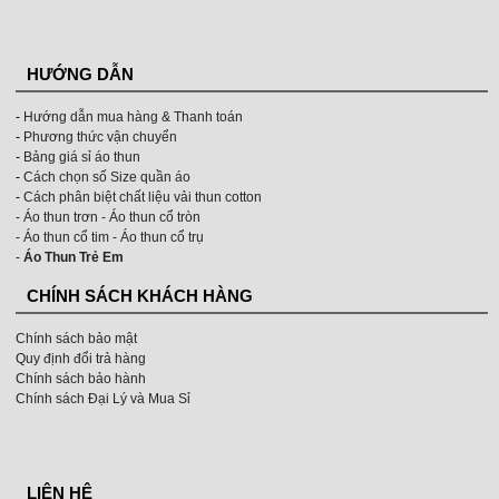
HƯỚNG DẪN
-
Hướng dẫn mua hàng & Thanh toán
-
Phương thức vận chuyển
-
Bảng giá sỉ áo thun
-
Cách chọn số Size quần áo
-
Cách phân biệt chất liệu vải thun cotton
- Áo thun trơn
- Áo thun cổ tròn
-
Áo thun cổ tim -
Áo thun cổ trụ
-
Áo Thun Trẻ Em
CHÍNH SÁCH KHÁCH HÀNG
Chính sách bảo mật
Quy định đổi trả hàng
Chính sách bảo hành
Chính sách Đại Lý và Mua Sỉ
LIÊN HỆ