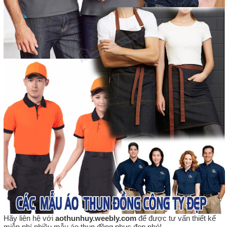
Hãy liên hệ với
aothunhuy.weebly.com
để được tư vấn thiết kế
miễn phí nhiều mẫu áo thun đồng phục đẹp nhé!