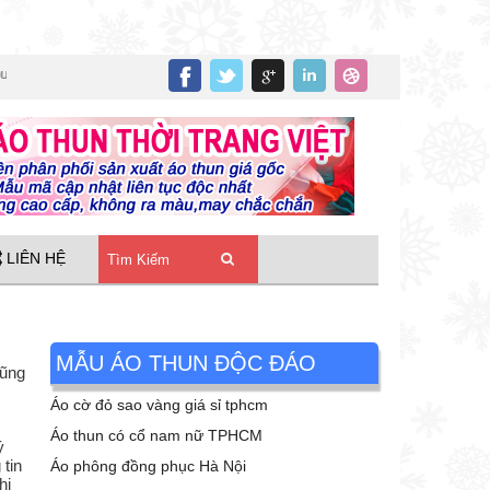
isex
»
Áo thun tay lỡ in trái tim bông hoa nhiều màu sắc Unisex
»
Áo Thun 
LIÊN HỆ
MẪU ÁO THUN ĐỘC ĐÁO
cũng
Áo cờ đỏ sao vàng giá sỉ tphcm
Áo thun có cổ nam nữ TPHCM
ý
tin
Áo phông đồng phục Hà Nội
hi