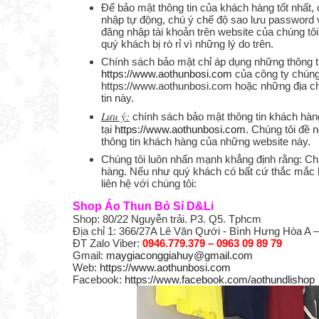
Để bảo mật thông tin của khách hàng tốt nhất,
nhập tự động, chú ý chế độ sao lưu password 
đăng nhập tài khoản trên website của chúng tôi
quý khách bị rò rỉ vì những lý do trên.
Chính sách bảo mật chỉ áp dụng những thông t
https://www.aothunbosi.com
của công ty chúng 
https://www.aothunbosi.com hoặc những địa c
tin này.
Lưu ‎ý:
chính sách bảo mật thông tin khách hà
tại
https://www.aothunbosi.com
. Chúng tôi đề 
thông tin khách hàng của những website này.
Chúng tôi luôn nhấn mạnh khẳng định rằng: Chú
hàng. Nếu như quý khách có bất cứ thắc mắc h
liên hệ với chúng tôi:
Shop Áo Thun Bỏ Sỉ D&Li
Shop: 80/22 Nguyễn trải. P3. Q5. Tphcm
Địa chỉ 1: 366/27A Lê Văn Qưới - Bình Hưng Hòa A
ĐT Zalo Viber:
0946.779.379 – 0963 09 89 79
Gmail:
maygiaconggiahuy@gmail.com
Web:
https://www.aothunbosi.com
Facebook:
https://www.facebook.com/aothundlishop