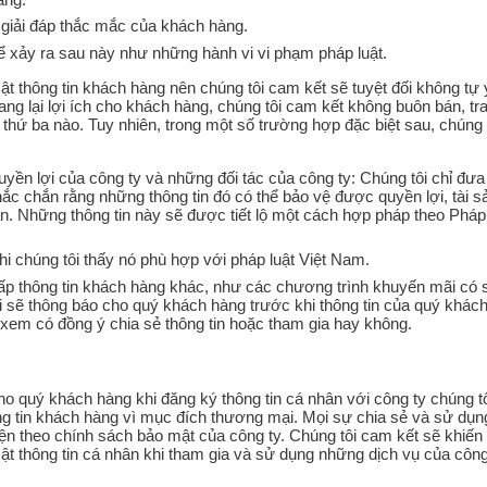
, giải đáp thắc mắc của khách hàng.
ể xảy ra sau này như những hành vi vi phạm pháp luật.
mật thông tin khách hàng nên chúng tôi cam kết sẽ tuyệt đối không tự 
g lại lợi ích cho khách hàng, chúng tôi cam kết không buôn bán, tr
thứ ba nào. Tuy nhiên, trong một số trường hợp đặc biệt sau, chúng 
ền lợi của công ty và những đối tác của công ty: Chúng tôi chỉ đưa
ắc chắn rằng những thông tin đó có thể bảo vệ được quyền lợi, tài s
an. Những thông tin này sẽ được tiết lộ một cách hợp pháp theo Pháp 
 chúng tôi thấy nó phù hợp với pháp luật Việt Nam.
cấp thông tin khách hàng khác, như các chương trình khuyến mãi có 
ôi sẽ thông báo cho quý khách hàng trước khi thông tin của quý khác
xem có đồng ý chia sẻ thông tin hoặc tham gia hay không.
o quý khách hàng khi đăng ký thông tin cá nhân với công ty chúng tô
ng tin khách hàng vì mục đích thương mại. Mọi sự chia sẻ và sử dụn
iện theo chính sách bảo mật của công ty. Chúng tôi cam kết sẽ khiến
ật thông tin cá nhân khi tham gia và sử dụng những dịch vụ của công