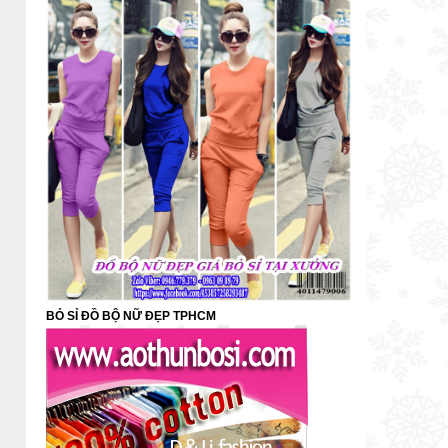
BỎ SỈ ĐỒ BỘ NỮ ĐẸP TPHCM