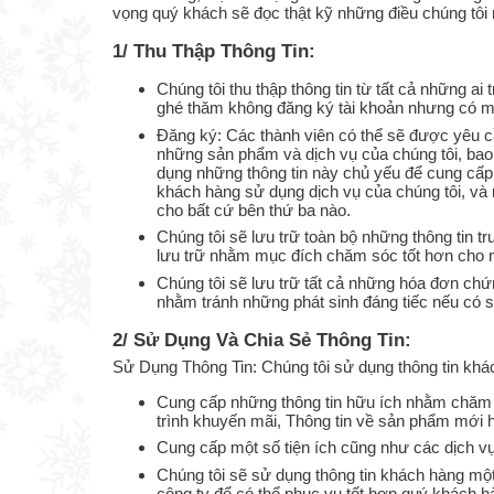
vọng quý khách sẽ đọc thật kỹ những điều chúng tôi 
1/ Thu Thập Thông Tin:
Chúng tôi thu thập thông tin từ tất cả những a
ghé thăm không đăng ký tài khoản nhưng có m
Đăng ký: Các thành viên có thể sẽ được yêu c
những sản phẩm và dịch vụ của chúng tôi, bao g
dụng những thông tin này chủ yếu để cung cấp
khách hàng sử dụng dịch vụ của chúng tôi, và 
cho bất cứ bên thứ ba nào.
Chúng tôi sẽ lưu trữ toàn bộ những thông tin 
lưu trữ nhằm mục đích chăm sóc tốt hơn cho 
Chúng tôi sẽ lưu trữ tất cả những hóa đơn ch
nhằm tránh những phát sinh đáng tiếc nếu có s
2/ Sử Dụng Và Chia Sẻ Thông Tin:
Sử Dụng Thông Tin: Chúng tôi sử dụng thông tin kh
Cung cấp những thông tin hữu ích nhằm chăm 
trình khuyến mãi, Thông tin về sản phẩm mới h
Cung cấp một số tiện ích cũng như các dịch vụ
Chúng tôi sẽ sử dụng thông tin khách hàng một
công ty để có thể phục vụ tốt hơn quý khách h