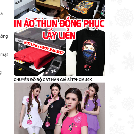
ủa
hông
 mật
g
CHUYÊN ĐỒ BỘ CÁT HÀN GIÁ SỈ TPHCM 40K