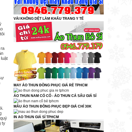
VẢI KHÔNG DỆT LÀM KHẨU TRANG Y TẾ
ý
ao
tôi
 ra
ản
luật
sự
h
MAY ÁO THUN ĐỒNG PHỤC GIÁ RẺ TPHCM
ÁO THUN NAM CÓ CỔ - ÁO THUN CÁ SẤU GIÁ SỈ
MẪU ÁO THUN ĐỒNG PHỤC ĐẸP GIÁ CHỈ 30K
i.
g
IN AO THUN GIÁ SỈ TPHCM
 quý
 ty