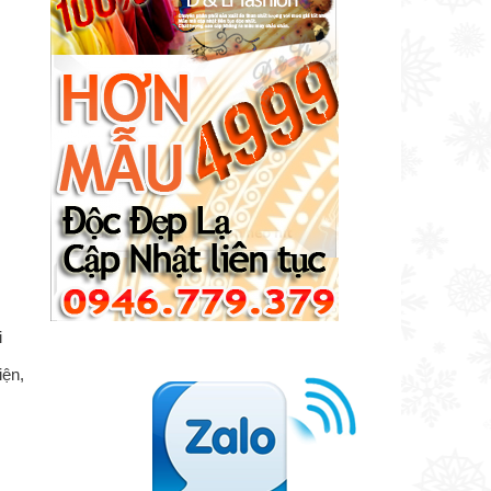
i
iện,