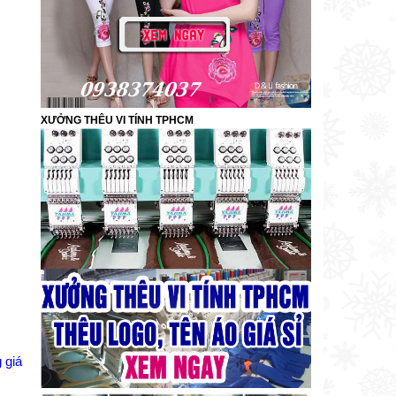
XƯỞNG THÊU VI TÍNH TPHCM
 giá