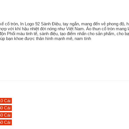
kế cổ tròn, In Logo 92 Sành Điệu, tay ngắn, mang đến vẻ phong độ, h
ù hợp với khí hậu nhiệt đới nóng như Việt Nam. Áo thun cổ tròn mang l
độn Phối màu tinh tế, sành điệu, tạo điểm nhấn cho sản phẩm, cho b
 giúp bạn khoe được thân hình mạnh mẽ, nam tính
10 Cái
30 Cái
40 Cái
50 Cái