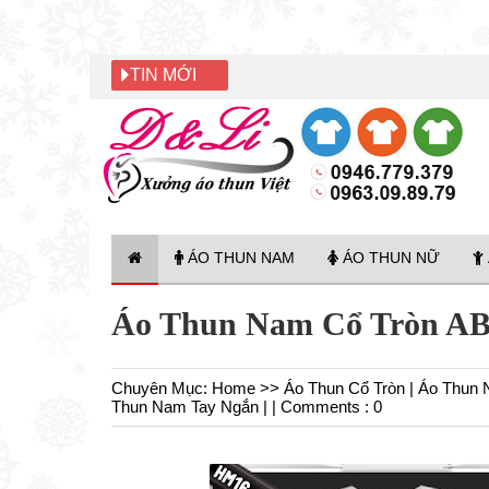
TIN MỚI
ÁO THUN NAM
ÁO THUN NỮ
Áo Thun Nam Cổ Tròn A
Chuyên Mục:
Home
>>
Áo Thun Cổ Tròn
|
Áo Thun
Thun Nam Tay Ngắn
| |
Comments : 0