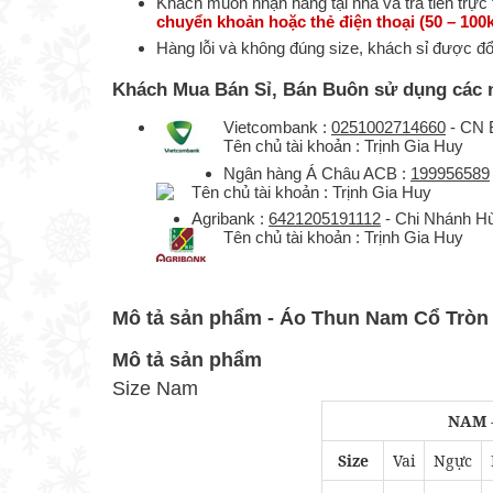
Khách muốn nhận hàng tại nhà và trả tiền trực 
chuyển khoản hoặc thẻ điện thoại (50 – 100k
Hàng lỗi và không đúng size, khách sỉ được đ
Khách Mua Bán Sỉ, Bán Buôn sử dụng các 
Vietcombank :
0251002714660
- CN B
Tên chủ tài khoản : Trịnh Gia Huy
Ngân hàng Á Châu ACB :
199956589
Tên chủ tài khoản : Trịnh Gia Huy
Agribank :
6421205191112
- Chi Nhánh H
Tên chủ tài khoản : Trịnh Gia Huy
Mô tả sản phẩm - Áo Thun Nam Cổ Tròn
Mô tả sản phẩm
Size Nam
NAM 
Size
Vai
Ngực