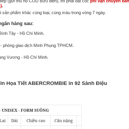
tiếp (gửi thu hộ COD Bưu điện), thì phải đặt cọc
phí vận chuyển bằ
)
.
ổi sản phẩm khác cùng loại, cùng màu trong vòng 7 ngày.
ngân hàng sau:
ình Tây - Hồ Chí Minh.
- phòng giao dịch Minh Phụng TPHCM.
ùng Vương - Hồ Chí Minh.
 In Họa Tiết ABERCROMBIE in 92 Sành Điệu
- UNISEX - FORM SUÔNG
Lai
Dài
Chiều cao
Cân nặng