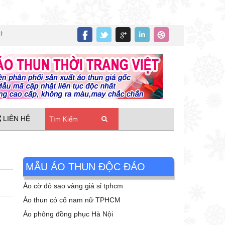
oa chim và bướm unisex
»
Áo thun tay lỡ in trái tim bông hoa nhiều màu sắc 
LIÊN HỆ
MẪU ÁO THUN ĐỘC ĐÁO
Áo cờ đỏ sao vàng giá sỉ tphcm
Áo thun có cổ nam nữ TPHCM
Áo phông đồng phục Hà Nội