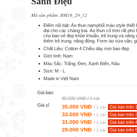
Sành Điệu
Mã sản phẩm: HM16_29_12
Điểm nổi bật: Áo thun
namphối màu style thiết 
đại cho các chàng trai. Áo thun cổ tròn rất ph
cho bạn vẻ đẹp khỏe khoắn, trẻ trung và năng 
thêm trẻ trung, năng động. Form áo vừa vặn,
Chất Liệu: Cotton 4 Chiều dày mịn bao đẹp.
Giới tính: Nam
Màu Sắc: Trắng, Đen, Xanh Biển, Nâu
Size: M - L
Made in Việt Nam
Giá bán:
85.000 VNĐ
/ 1 cái
Giá sỉ
35.000 VNĐ
Giá bán trên 
/ 1 cái
33.000 VNĐ
Giá bán trên 
/ 1 cái
31.000 VNĐ
Giá bán trên 
/ 1 cái
29.000 VNĐ
Giá bán trên 
/ 1 cái