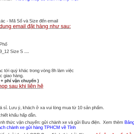
h xác - Mã Số và Size đến email
 dung email đặt hàng như sau:
 Phố
12 Size S ....
ạc tới quý khác trong vòng 8h làm việc
c giao hàng.
 + phí vận chuyển )
op sau khi liên hệ
 sỉ. Lưu ý, khách ở xa vui lòng mua từ 10 sản phẩm.
chiết khấu hấp dẫn.
hình thức vận chuyển: gửi chành xe và gửi Bưu điện. Xem thêm
Bảng
ch chành xe gửi hàng TPHCM về Tỉnh