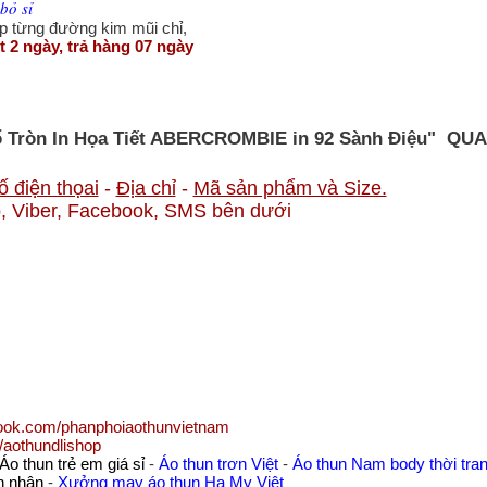
bỏ sỉ
ẹp từng đường kim mũi chỉ,
t 2 ngày, trả hàng 07 ngày
 Tròn In Họa Tiết ABERCROMBIE in 92 Sành Điệu"
QUA
ố điện thọai
-
Địa chỉ
-
Mã sản phẩm và Size.
, Viber, Facebook, SMS bên dưới
book.com/phanphoiaothunvietnam
/aothundlishop
Áo thun trẻ em giá sỉ
-
Áo thun trơn Việt
-
Áo thun Nam body thời tra
nh nhân
-
Xưởng may áo thun Hạ My Việt