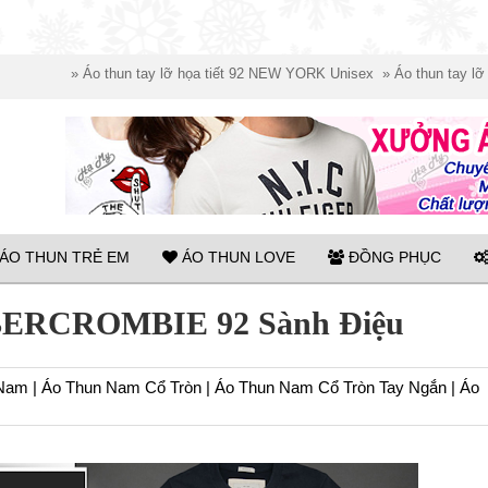
»
Áo thun tay lỡ họa tiết 92 NEW YORK Unisex
»
Áo thun tay lỡ họa tiết h
ÁO THUN TRẺ EM
ÁO THUN LOVE
ĐỒNG PHỤC
BERCROMBIE 92 Sành Điệu
 Nam
|
Áo Thun Nam Cổ Tròn
|
Áo Thun Nam Cổ Tròn Tay Ngắn
|
Áo