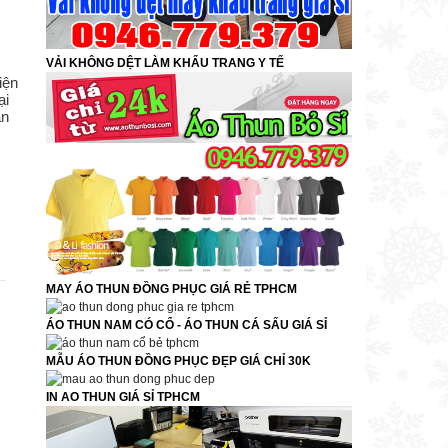
VẢI KHÔNG DỆT LÀM KHẨU TRANG Y TẾ
iện
ại
ạn
MAY ÁO THUN ĐỒNG PHỤC GIÁ RẺ TPHCM
ÁO THUN NAM CÓ CỔ - ÁO THUN CÁ SẤU GIÁ SỈ
MẪU ÁO THUN ĐỒNG PHỤC ĐẸP GIÁ CHỈ 30K
IN AO THUN GIÁ SỈ TPHCM