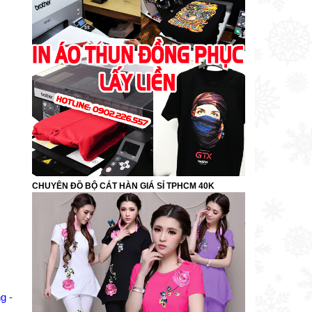
CHUYÊN ĐỒ BỘ CÁT HÀN GIÁ SỈ TPHCM 40K
ng
-