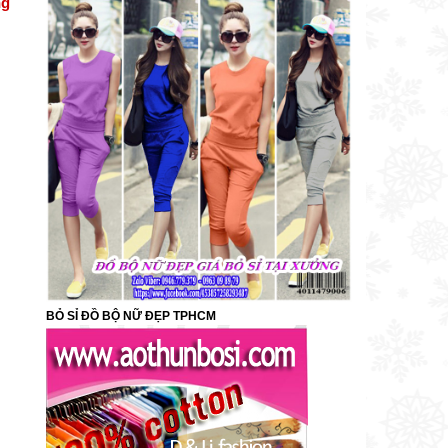
ng
BỎ SỈ ĐỒ BỘ NỮ ĐẸP TPHCM