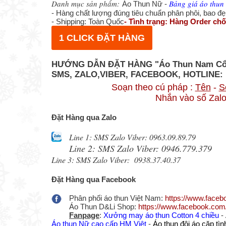
Danh mục sản phẩm:
Bảng giá áo thun 
Áo Thun Nữ -
- Hàng chất lượng đúng tiêu chuẩn phân phôi, bao đ
- Shipping: Toàn Quốc
- Tình trạng: Hàng Order chố
1 CLICK ĐẶT HÀNG
HƯỚNG DẪN ĐẶT HÀNG "
Áo Thun Nam Cổ
SMS, ZALO,VIBER, FACEBOOK, HOTLINE:
Soạn theo cú pháp :
Tên
-
S
Nhắn vào số Zalo
Đặt Hàng qua Zalo
Line 1: SMS Zalo Viber: 0963.09.89.79
Line 2: SMS Zalo Viber: 0946.779.379
Line 3: SMS Zalo Viber: 0938.37.40.37
Đặt Hàng qua Facebook
Phân phối áo thun Việt Nam:
https://www.face
Áo Thun D&Li Shop:
https://www.facebook.com
Fanpage
:
Xưởng may áo thun Cotton 4 chiều
-
Áo thun Nữ cao cấp HM Việt
-
Áo thun đôi áo cặp tì