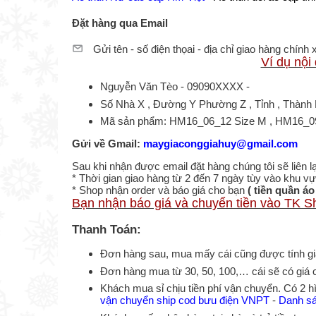
Đặt hàng qua Email
Gửi tên - số điện thọai - địa chỉ giao hàng chín
Ví dụ nội
Nguyễn Văn Tèo - 09090XXXX -
Số Nhà X , Đường Y Phường Z , Tỉnh , Thành
Mã sản phẩm: HM16_06_12 Size M , HM16_09_
Gửi về Gmail:
maygiaconggiahuy@gmail.com
Sau khi nhận được email đặt hàng chúng tôi sẽ liên l
* Thời gian giao hàng từ 2 đến 7 ngày tùy vào khu vự
* Shop nhận order và báo giá cho bạn
( tiền quần áo
Bạn nhận báo giá và chuyển tiền vào TK Sh
Thanh Toán:
Đơn hàng sau, mua mấy cái cũng được tính giá
Đơn hàng mua từ 30, 50, 100,… cái sẽ có giá 
Khách mua sỉ chịu tiền phí vận chuyển. Có 2 
vận chuyển ship cod bưu điện VNPT
-
Danh sá