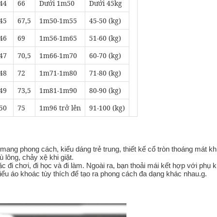
44
66
Dưới 1m50
Dưới 45kg
45
67,5
1m50-1m55
45-50 (kg)
46
69
1m56-1m65
51-60 (kg)
47
70,5
1m66-1m70
60-70 (kg)
48
72
1m71-1m80
71-80 (kg)
49
73,5
1m81-1m90
80-90 (kg)
50
75
1m96 trở lên
91-100 (kg)
am mang phong cách, kiểu dáng trẻ trung, thiết kế cổ tròn thoáng mát kh
ù lông, chảy xệ khi giặt.
ặc đi chơi, đi học và đi làm. Ngoài ra, bạn thoải mái kết hợp với phụ k
 kiểu áo khoác tùy thích để tạo ra phong cách đa dạng khác nhau.g.