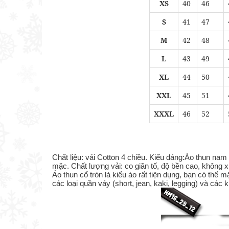
XS
40
46
S
41
47
M
42
48
L
43
49
XL
44
50
XXL
45
51
XXXL
46
52
Chất liệu: vải Cotton 4 chiều. Kiểu dáng:Áo thun n
mặc. Chất lượng vải: co giãn tố, độ bền cao, không x
Áo thun cổ tròn là kiểu áo rất tiện dụng, bạn có thể m
các loại quần váy (short, jean, kaki, legging) và các